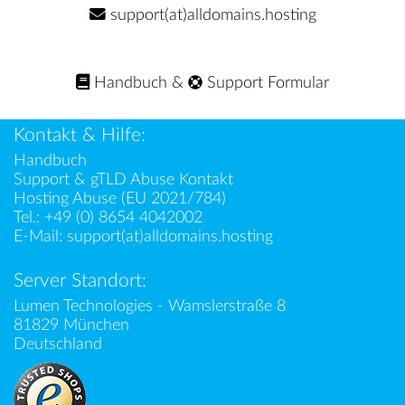
support(at)alldomains.hosting
Handbuch
&
Support Formular
Kontakt & Hilfe:
Handbuch
Support & gTLD Abuse Kontakt
Hosting Abuse (EU 2021/784)
Tel.:
+49 (0) 8654 4042002
E-Mail:
support(at)alldomains.hosting
Server Standort:
Lumen Technologies - Wamslerstraße 8
81829 München
Deutschland