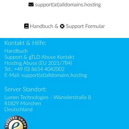
support(at)alldomains.hosting
Handbuch
&
Support Formular
Kontakt & Hilfe:
Handbuch
Support & gTLD Abuse Kontakt
Hosting Abuse (EU 2021/784)
Tel.:
+49 (0) 8654 4042002
E-Mail:
support(at)alldomains.hosting
Server Standort:
Lumen Technologies - Wamslerstraße 8
81829 München
Deutschland