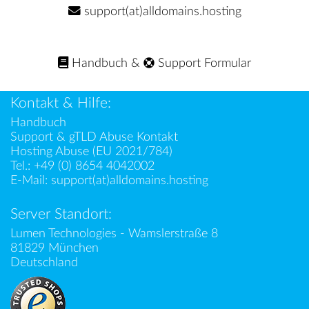
support(at)alldomains.hosting
Handbuch
&
Support Formular
Kontakt & Hilfe:
Handbuch
Support & gTLD Abuse Kontakt
Hosting Abuse (EU 2021/784)
Tel.:
+49 (0) 8654 4042002
E-Mail:
support(at)alldomains.hosting
Server Standort:
Lumen Technologies - Wamslerstraße 8
81829 München
Deutschland