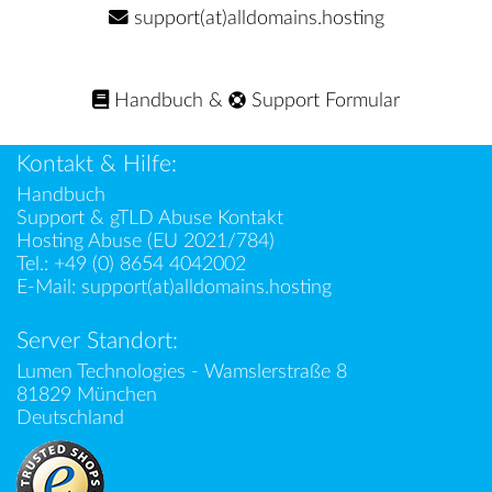
support(at)alldomains.hosting
Handbuch
&
Support Formular
Kontakt & Hilfe:
Handbuch
Support & gTLD Abuse Kontakt
Hosting Abuse (EU 2021/784)
Tel.:
+49 (0) 8654 4042002
E-Mail:
support(at)alldomains.hosting
Server Standort:
Lumen Technologies - Wamslerstraße 8
81829 München
Deutschland